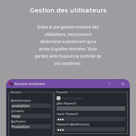
Gestion des utilisateurs
Grâce à une gestion intuitive des
utilisateurs, vous pouvez
déterminer exactement qui a
accès à quelles données. Vous
gardez ainsi toujours le contrôle de
vos systèmes.