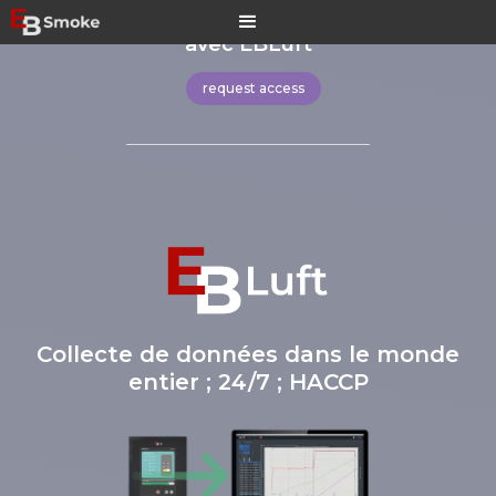
Collecte de données
avec EBLuft
request access
Collecte de données dans le monde
entier ; 24/7 ; HACCP